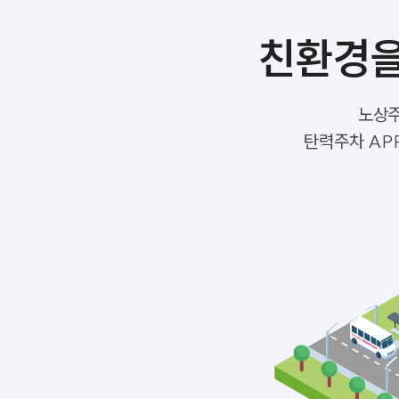
친환경을
노상주
탄력주차 APP