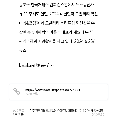
등포구 한국거래소 컨퍼런스홀에서 뉴스통신사
뉴스1 주최로 열린 '2024 대한민국 모빌리티 혁신
대상&포럼'에서 모빌리티 스타트업 혁신상을 수
상한 동성아이텍의 이용석 대표가 채원배 뉴스1
편집국장과 기념촬영을 하고 있다. 2024.6.25/
뉴스1
kysplanet@news1.kr
https://www.news1.kr/photos/6724334
772회 연결
이전글
전주 한옥마을에서 열린 스타트업 데모데이 ‘디데이’… 투자-실증
기회 제공
24.09.30