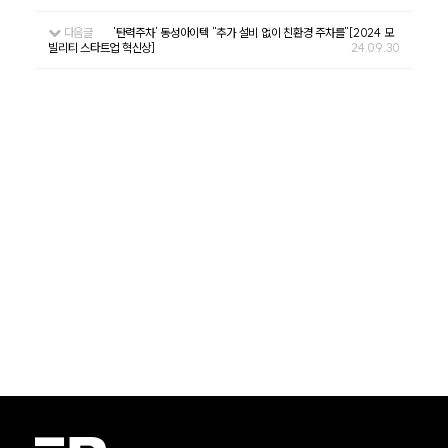
다음글
'탄력주차' 동성아이텍 "추가 설비 없이 친환경 주차를"[2024 모
빌리티 스타트업 혁신상]
24.09.30