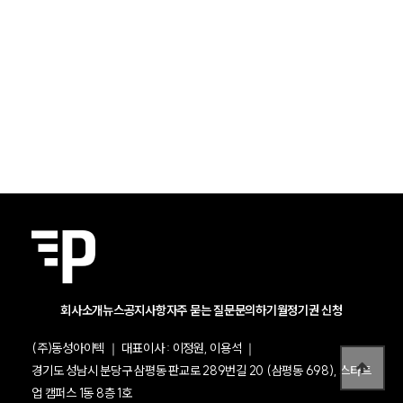
회사소개
뉴스
공지사항
자주 묻는 질문
문의하기
월정기권 신청
(주)동성아이텍 ｜ 대표이사 : 이정원, 이용석 ｜
경기도 성남시 분당구 삼평동 판교로 289번길 20 (삼평동 698), 스타트
업 캠퍼스 1동 8층 1호