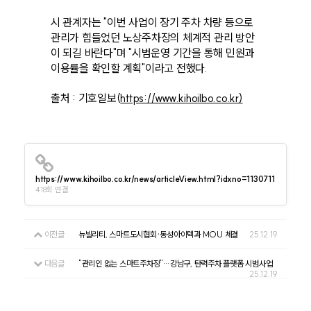
시 관계자는 "이번 사업이 장기 주차 차량 등으로
관리가 힘들었던 노상주차장의 체계적 관리 방안
이 되길 바란다"며 "시범운영 기간을 통해 민원과
이용률을 확인할 계획"이라고 전했다.
출처 : 기호일보(
https://www.kihoilbo.co.kr)
https://www.kihoilbo.co.kr/news/articleView.html?idxno=1130711
418회 연결
이전글
뉴빌리티, 스마트도시협회·동성아이텍과 MOU 체결
25.12.19
다음글
"관리인 없는 스마트주차장"…강남구, 탄력주차 플랫폼 시범사업
25.12.19