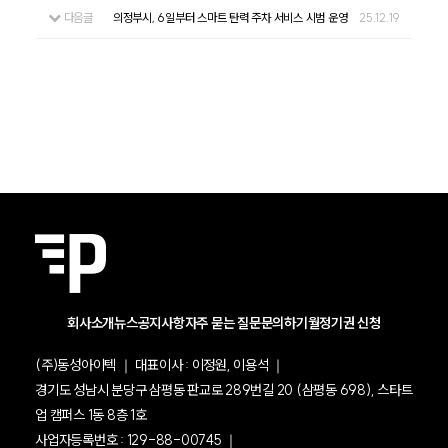
다음글
의정부시, 6일부터 스마트 탄력 주차 서비스 시범 운영
25.12.19
회사소개
뉴스
공지사항
자주 묻는 질문
문의하기
월정기권 신청
(주)동성아이텍 ｜ 대표이사 : 이정원, 이용석 ｜
경기도 성남시 분당구 삼평동 판교로 289번길 20 (삼평동 698), 스타트
업 캠퍼스 1동 8층 1호
사업자등록번호 : 129-88-00745 ｜